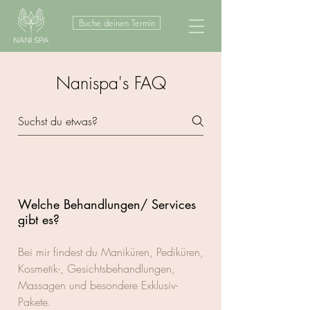
Buche deinen Termin
Nanispa's FAQ
Allgemein
Welche Behandlungen/ Services
gibt es?
Bei mir findest du Maniküren, Pediküren,
Kosmetik-, Gesichtsbehandlungen,
Massagen und besondere Exklusiv-
Pakete.